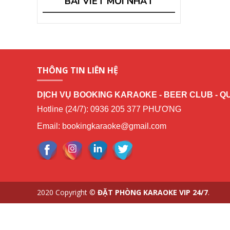
BÀI VIẾT MỚI NHẤT
THÔNG TIN LIÊN HỆ
DỊCH VỤ BOOKING KARAOKE - BEER CLUB - Q
Hotline (24/7): 0936 205 377 PHƯƠNG
Email: bookingkaraoke@gmail.com
2020 Copyright ©
ĐẶT PHÒNG KARAOKE VIP 24/7
.