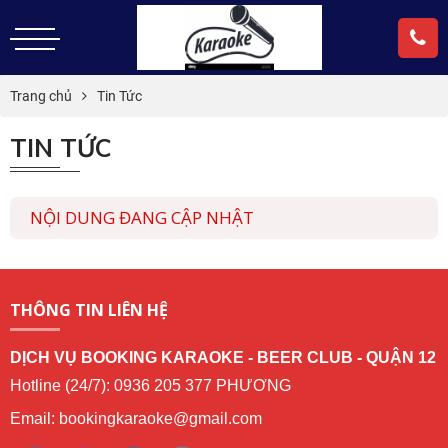
Trang chủ
Tin Tức
TIN TỨC
NỘI DUNG ĐANG CẬP NHẬT
THÔNG TIN LIÊN HỆ
DỊCH VỤ BOOKING KARAOKE - BEER CLUB - QUẬN 12
Hotline (24/7): 0936 205 377 PHƯƠNG
Email: bookingkaraoke@gmail.com